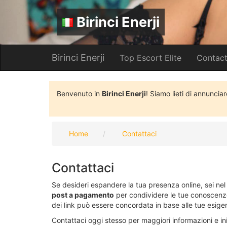
Birinci Enerji
Birinci Enerji
Top Escort Elite
Contact
Benvenuto in
Birinci Enerji
! Siamo lieti di annunciar
Home
Contattaci
Contattaci
Se desideri espandere la tua presenza online, sei ne
post a pagamento
per condividere le tue conoscenze. 
dei link può essere concordata in base alle tue esige
Contattaci oggi stesso per maggiori informazioni e ini